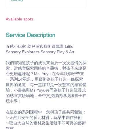
t
s
S
e
Available spots
p
1
Service Description
3
五感小玩家-幼兒感官藝術遊戲課 Little
Sensory Explorers-Sensory Play & Art
我們都知道孩子的成長來自於一次次盡情的探
索，當感官探索同時結合藝術，對孩子來說是
否更增趣味呢？Ms. Yuyu 在今年秋季班帶來
一系列14堂課，用藝術為孩子打造一條探索
世界的通道！每一堂課都是一次豐富的感官體
驗，小書蟲與Ms.Yuyu共同為孩子打造沉浸式
的感官實驗場地，全中文授課的環境讓孩子在
玩中學！
在這次的系列課程中，您與孩子能共同體驗：
✨天然且安全的多元材質，玩樂中創作藝術
✨取自大自然的素材及生活隨手即可得的藝術
媒材