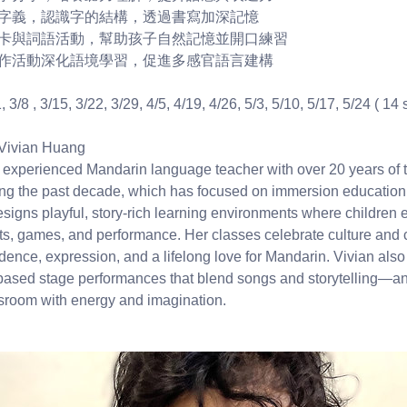
到字義，認識字的結構，透過書寫加深記憶
圖卡與詞語活動，幫助孩子自然記憶並開口練習
手作活動深化語境學習，促進多感官語言建構
, 3/8 , 3/15, 3/22, 3/29, 4/5, 4/19, 4/26, 5/3, 5/10, 5/17, 5/24 ( 14
 Vivian Huang
 experienced Mandarin language teacher with over 20 years of 
ing the past decade, which has focused on immersion educatio
signs playful, story-rich learning environments where children
ts, games, and performance. Her classes celebrate culture and cr
idence, expression, and a lifelong love for Mandarin. Vivian als
-based stage performances that blend songs and storytelling—a