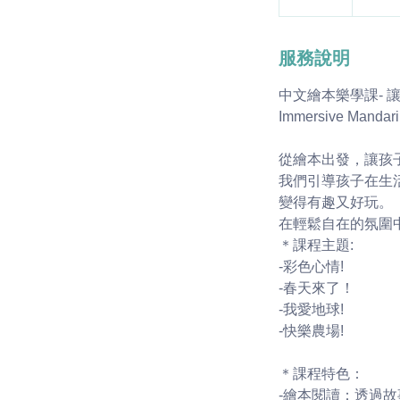
服務說明
中文繪本樂學課-
Immersive Mandarin
從繪本出發，讓孩
我們引導孩子在生
變得有趣又好玩。
在輕鬆自在的氛圍
＊課程主題:
-彩色心情!
-春天來了！
-我愛地球!
-快樂農場!
＊課程特色：
-繪本閱讀：透過