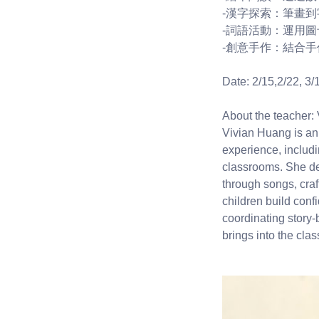
-漢字探索：筆畫
-詞語活動：運用
-創意手作：結合
Date: 2/15,2/22, 3/1
About the teacher:
Vivian Huang is an
experience, includ
classrooms. She de
through songs, craf
children build conf
coordinating story