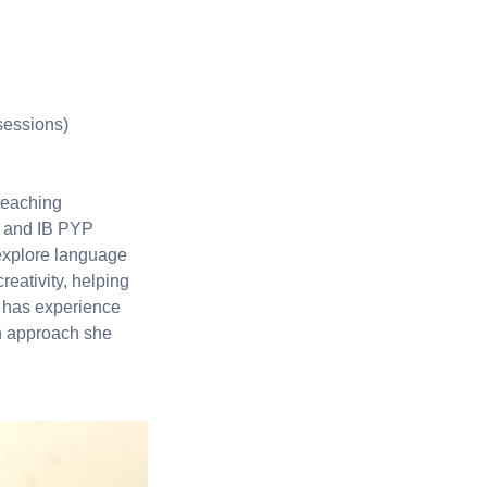
 sessions)
teaching
n and IB PYP
 explore language
eativity, helping
o has experience
n approach she